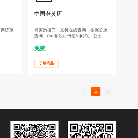
中国老黄历
，训练孩
老黄历接口，支持在线查询，根据公历
查询，date参数可传递时间戳、公历日
期。根据农历查询请传农历日期如2019-
免费
1-14（日期不得有前导零）并指定type
参数为1。
了解商品
1