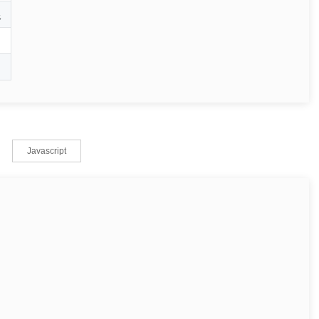
限
Javascript