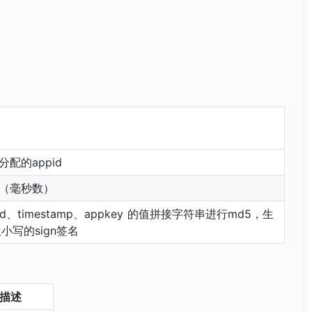
分配的appid
（毫秒数）
id、timestamp、appkey 的值拼接字符串进行md5，生
位小写的sign签名
描述