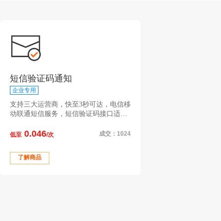
短信验证码通知
企业专用
支持三大运营商，快至3秒可达，电信移
动联通短信服务，短信验证码接口适用
于注册登录、找回密码、支付验证、会
0.046
员通知提醒等场景。注意：购买前请联
成交：1024
低至
/次
系客服申请签名和模板，需提供营业执
照报备；短信字数70字以内，超过70字
了解商品
请购买长短信版接口