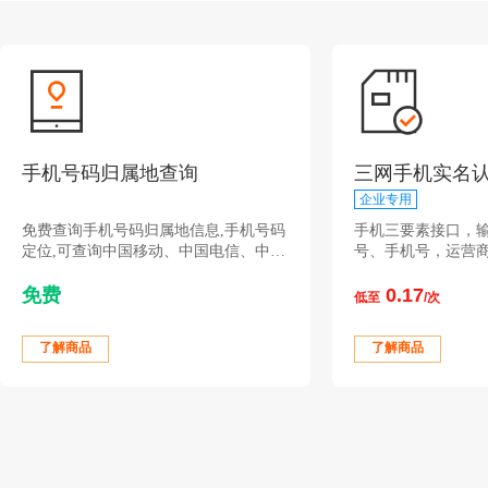
手机号码归属地查询
三网手机实名
企业专用
免费查询手机号码归属地信息,手机号码
手机三要素接口，
定位,可查询中国移动、中国电信、中国
号、手机号，运营
联通所有手机号码的归属地、省份、城
时校验此三要素是
免费
0.17
市和运营商等信息
网，权威可靠全面
低至
/次
信三网运营商，数
了解商品
了解商品