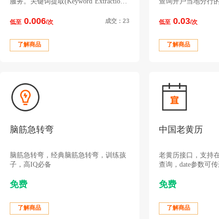
服务。关键词提取(Keyword Extraction)
查询开户当地分行
是从文本中将与文本意义最相关的一些
业账号, 不支持信
0.006
0.03
词抽取出来的技术。
总行、具体银行完
成交：23
低至
/次
低至
/次
类型
了解商品
了解商品
脑筋急转弯
中国老黄历
脑筋急转弯，经典脑筋急转弯，训练孩
老黄历接口，支持
子，高IQ必备
查询，date参数可
期。根据农历查询请传
免费
免费
1-14（日期不得有前
参数为1。
了解商品
了解商品