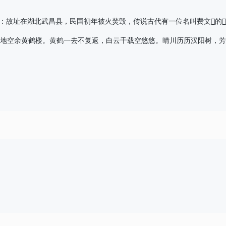
】：１、黄鹤楼：故址在湖北武昌县，民国初年被火焚毁，传说古代有一位
乘黄鹤去，此地空余黄鹤楼。黄鹤一去不复返，白云千载空悠悠。晴川历历汉阳树