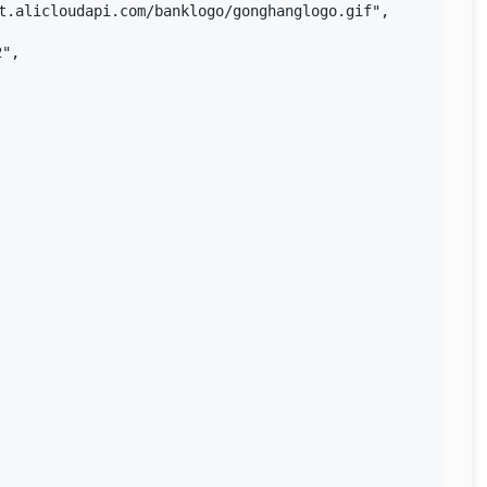
.alicloudapi.com/banklogo/gonghanglogo.gif",
