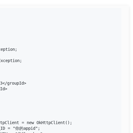
eption;

xception;

3</groupId>

Id>

tpClient = new OkHttpClient();

_ID = "你的appid";
