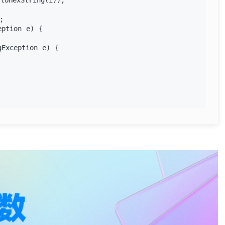
oHexString(i));



ption e) {

Exception e) {
