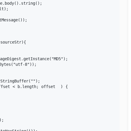
.body().string();

t);

Message());

sourceStr){

geDigest.getInstance("MD5");

ytes("utf-8"));

tringBuffer("");

fset < b.length; offset  ) {

;
