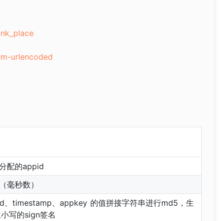
ank_place
rm-urlencoded
分配的appid
（毫秒数）
id、timestamp、appkey 的值拼接字符串进行md5，生
位小写的sign签名