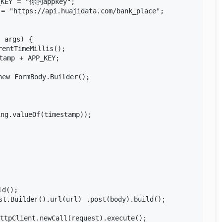
_KEY = "你的appkey";

= "https://api.huajidata.com/bank_place";

 args) {

entTimeMillis();

amp + APP_KEY;

ew FormBody.Builder();



ng.valueOf(timestamp));

d();

t.Builder().url(url) .post(body).build();

tpClient.newCall(request).execute();
