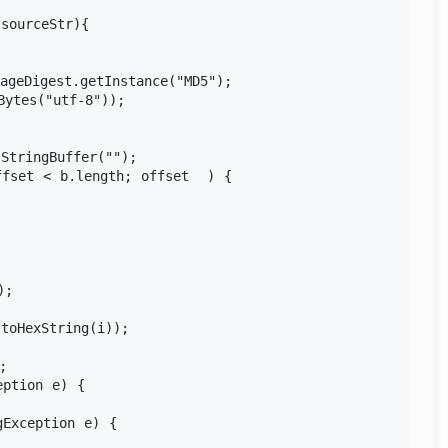
sourceStr){

geDigest.getInstance("MD5");

ytes("utf-8"));

tringBuffer("");

fset < b.length; offset  ) {

;

oHexString(i));



ption e) {

Exception e) {
