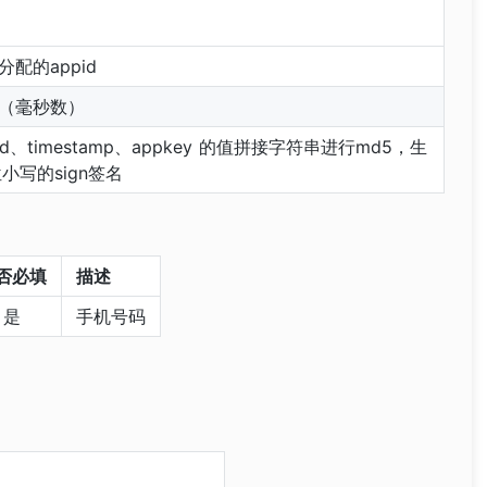
分配的appid
（毫秒数）
id、timestamp、appkey 的值拼接字符串进行md5，生
位小写的sign签名
否必填
描述
是
手机号码