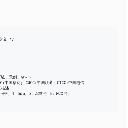
义 */



属区域，示例：省-市

态描述

 3：停机 4：库无 5：沉默号 6：风险号;
