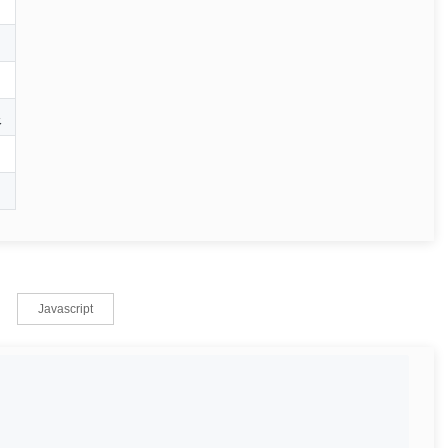
限
Javascript