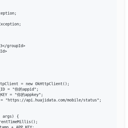
eption;

xception;

3</groupId>

Id>

tpClient = new OkHttpClient();

_ID = "你的appid";

_KEY = "你的appkey";

= "https://api.huajidata.com/mobile/status";

 args) {

entTimeMillis();

amp + APP_KEY;
