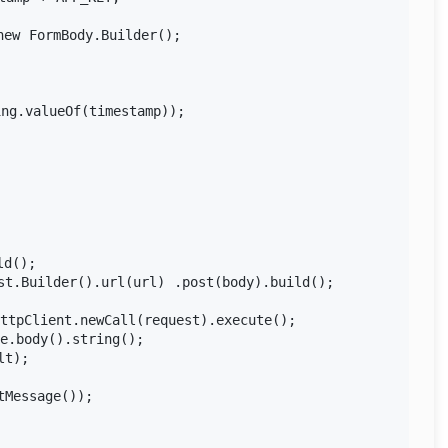
ew FormBody.Builder();



ng.valueOf(timestamp));

d();

t.Builder().url(url) .post(body).build();

tpClient.newCall(request).execute();

.body().string();

t);

Message());
