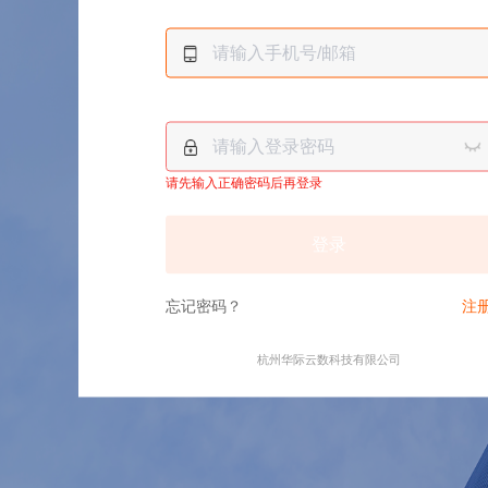
请先输入正确密码后再登录
登录
忘记密码？
注
杭州华际云数科技有限公司