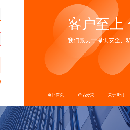
客户至上
我们致力于提供安全、稳
册
返回首页
产品分类
关于我们